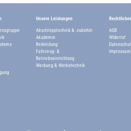
n
Unsere Leistungen
Rechtliche
ensgruppe
Abschlepptechnik & -zubehör
AGB
nik
Akademie
Widerruf
ystems
Bekleidung
Datenschut
Fahrzeug- &
Impressum
Betriebseinrichtung
Werbung & Werbetechnik
rgung