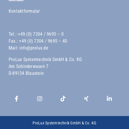
Kontaktformular
Tel.:
+49 (0) 7304 / 9695 – 0
Fax.: +49 (0) 7304 / 9695 – 40
Mail:
info@prolux.de
ProLux Systemtechnik GmbH & Co. KG
Am Schinderwasen 7
D-89134 Blaustein
ProLux Systemtechnik GmbH & Co. KG