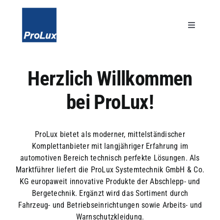
Skip
to
content
Toggle
Navigatio
Unternehmen
Herzlich Willkommen
bei ProLux!
Leistungen
Karriere
ProLux bietet als moderner, mittelständischer
Komplettanbieter mit langjähriger Erfahrung im
automotiven Bereich technisch perfekte Lösungen. Als
Kontakt
Marktführer liefert die ProLux Systemtechnik GmbH & Co.
KG europaweit innovative Produkte der Abschlepp- und
Search
Bergetechnik. Ergänzt wird das Sortiment durch
for:
Fahrzeug- und Betriebseinrichtungen sowie Arbeits- und
Warnschutzkleidung.