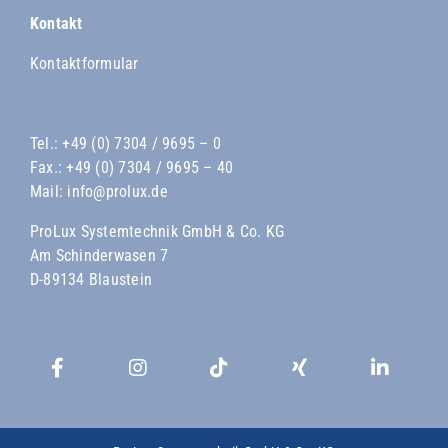
Kontakt
Kontaktformular
Tel.:
+49 (0) 7304 / 9695 – 0
Fax.: +49 (0) 7304 / 9695 – 40
Mail:
info@prolux.de
ProLux Systemtechnik GmbH & Co. KG
Am Schinderwasen 7
D-89134 Blaustein