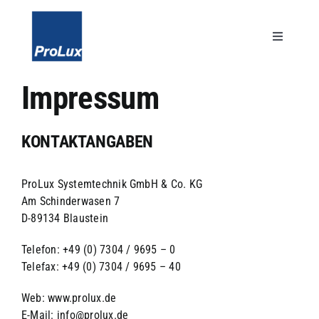
Skip
to
content
Toggle
Navigatio
Impressum
Unternehmen
KONTAKTANGABEN
Leistungen
ProLux Systemtechnik GmbH & Co. KG
Karriere
Am Schinderwasen 7
D-89134 Blaustein
Kontakt
Telefon: +49 (0) 7304 / 9695 – 0
Telefax: +49 (0) 7304 / 9695 – 40
Search
for:
Web: www.prolux.de
E-Mail: info@prolux.de