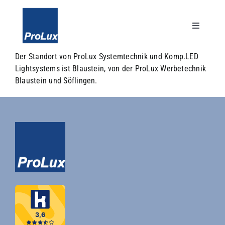
Skip
to
content
Toggle
Navigatio
Der Standort von ProLux Systemtechnik und Komp.LED
Unternehmen
Lightsystems ist Blaustein, von der ProLux Werbetechnik
Blaustein und Söflingen.
Leistungen
Karriere
Kontakt
Search
for: