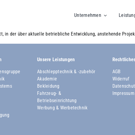
Unternehmen
Leistun
, in der über aktuelle betriebliche Entwicklung, anstehende Projekt
n
Unsere Leistungen
Rechtliche
ensgruppe
Abschlepptechnik & -zubehör
AGB
nik
Akademie
Widerruf
ystems
Bekleidung
Datenschut
Fahrzeug- &
Impressum
Betriebseinrichtung
Werbung & Werbetechnik
rgung