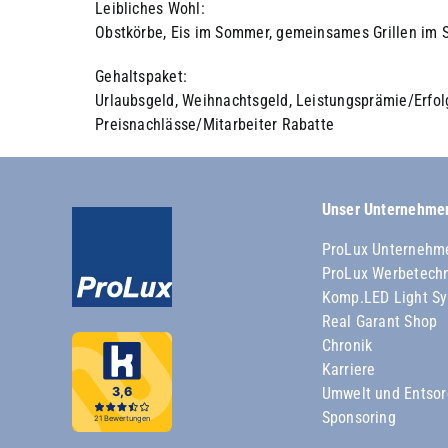
Leibliches Wohl:
Obstkörbe, Eis im Sommer, gemeinsames Grillen im S
Gehaltspaket:
Urlaubsgeld, Weihnachtsgeld, Leistungsprämie/Erfol
Preisnachlässe/Mitarbeiter Rabatte
Unser Unternehme
ProLux Unternehm
ProLux Werbetech
Komp.LED Light S
Real Garant Shop
Chronik
Karriere
Umwelt und Entso
Sponsoring