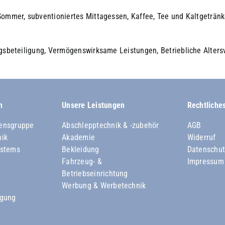
ommer, subventioniertes Mittagessen, Kaffee, Tee und Kaltgeträn
gsbeteiligung, Vermögenswirksame Leistungen, Betriebliche Alters
n
Unsere Leistungen
Rechtliche
ensgruppe
Abschlepptechnik & -zubehör
AGB
nik
Akademie
Widerruf
ystems
Bekleidung
Datenschut
Fahrzeug- &
Impressum
Betriebseinrichtung
Werbung & Werbetechnik
rgung