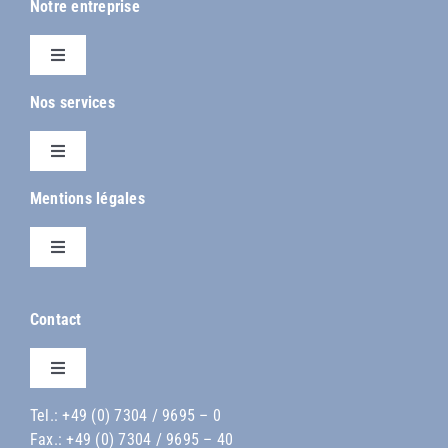
Notre entreprise
Toggle
Navigation
Nos services
Entreprise
Toggle
Historique de l’entreprise
Navigation
Mentions légales
Boutique en ligne ProLux
Toggle
Navigation
Mentions légales
Contact
Déclaration de confidentialité
Toggle
Navigation
Tel.:
+49 (0) 7304 / 9695 – 0
Contact
Fax.: +49 (0) 7304 / 9695 – 40