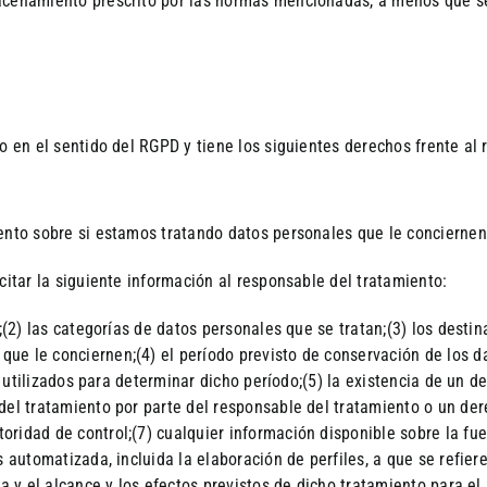
macenamiento prescrito por las normas mencionadas, a menos que s
o en el sentido del RGPD y tiene los siguientes derechos frente al
iento sobre si estamos tratando datos personales que le conciernen
citar la siguiente información al responsable del tratamiento:
;(2) las categorías de datos personales que se tratan;(3) los destin
e le conciernen;(4) el período previsto de conservación de los da
os utilizados para determinar dicho período;(5) la existencia de un d
del tratamiento por parte del responsable del tratamiento o un der
ridad de control;(7) cualquier información disponible sobre la fue
 automatizada, incluida la elaboración de perfiles, a que se refiere
da y el alcance y los efectos previstos de dicho tratamiento para el