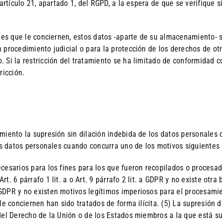
 artículo 21, apartado 1, del RGPD, a la espera de que se verifique 
ales que le conciernen, estos datos -aparte de su almacenamiento- 
procedimiento judicial o para la protección de los derechos de otra
 Si la restricción del tratamiento se ha limitado de conformidad co
ricción.
miento la supresión sin dilación indebida de los datos personales 
los datos personales cuando concurra uno de los motivos siguientes
cesarios para los fines para los que fueron recopilados o procesa
t. 6 párrafo 1 lit. a o Art. 9 párrafo 2 lit. a GDPR y no existe otr
 GDPR y no existen motivos legítimos imperiosos para el procesami
le conciernen han sido tratados de forma ilícita. (5) La supresión
del Derecho de la Unión o de los Estados miembros a la que está su