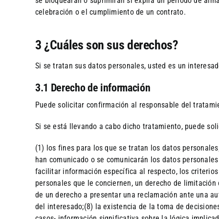
se bloquearán o suprimirán si expira un periodo de al
celebración o el cumplimiento de un contrato.
3 ¿Cuáles son sus derechos?
Si se tratan sus datos personales, usted es un interesad
3.1 Derecho de información
Puede solicitar confirmación al responsable del tratam
Si se está llevando a cabo dicho tratamiento, puede soli
(1) los fines para los que se tratan los datos personales
han comunicado o se comunicarán los datos personales qu
facilitar información específica al respecto, los criteri
personales que le conciernen, un derecho de limitación 
de un derecho a presentar una reclamación ante una auto
del interesado;(8) la existencia de la toma de decisiones
casos- información significativa sobre la lógica implica